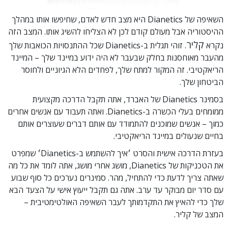
השאיפה של Dianetics היא מצב חדש לאדם, שחיפשו אותו במהלך
ההיסטוריה אבל מעולם קודם לכן לא הצליחו להשיג אותו. המצב הזה
קליר
נקרא
. זוהי תגלית ב-Dianetics שכל ההתנסויות הכואבות שלך
מהעבר מאוחסנות בחלק שבעבר לא היה ידוע במיינד שלך – המיינד
הריאקטיבי. זה המקור למתח שלך, לפחדים הלא הגיוניים ולחוסר
הביטחון שלך.
בסמינר Dianetics של האברד, אתה תקבל הדרכה מקצועית
ממומחים בעלי הכשרה ב-Dianetics. ואתה תעבוד עם אנשים אחרים
כמוך – אנשים שמוכנים להתמודד עם אותם דברים שעוצרים אותם
בחיים שנעולים במיינד הריאקטיבי.
בעזרת הדרכה אישית והסרט ׳איך להשתמש ב-Dianetics׳ שמפרט
את הטכניקות של Dianetics, מושג אחרי מושג, אתה לומד את כל מה
שאתה צריך לדעת כדי להתחיל, מהר.
סמינרים נערכים כל סוף שבוע
עם סדר יום מבוקר עד ערב. אתה גם תקבל ייעוץ אישי על הצעד הבא
שלך כדי להאיץ את התקדמותך לעבר השאיפה האולטימטיבית –
המצב של קליר.