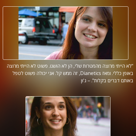
"לא הייתי מרוצה מהמטרות שלי, הן לא הושגו. פשוט לא הייתי מרוצה
באופן כללי. ומאז Dianetics, זה ממש קל. אני יכולה פשוט לטפל
באותם דברים בקלות". – ג'וּן