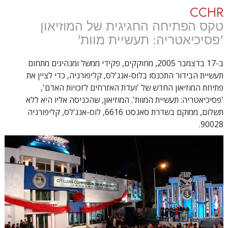
CCHR
טקס הפתיחה החגיגית של המוזיאון
'פסיכיאטריה: תעשיית מוות'
ב-17 בדצמבר 2005, מחוקקים, פקידי ממשל ומנהיגים מתחום
תעשיית הבידור התכנסו בלוס-אנג'לס, קליפורניה, כדי לציין את
פתיחת המוזיאון החדש של 'ועדת האזרחים לזכויות האדם',
'פסיכיאטריה: תעשיית המוות'.
המוזיאון, שהכניסה אליו היא ללא
תשלום, ממוקם בשדרת סאנסט 6616, לוס-אנג'לס, קליפורניה
90028.