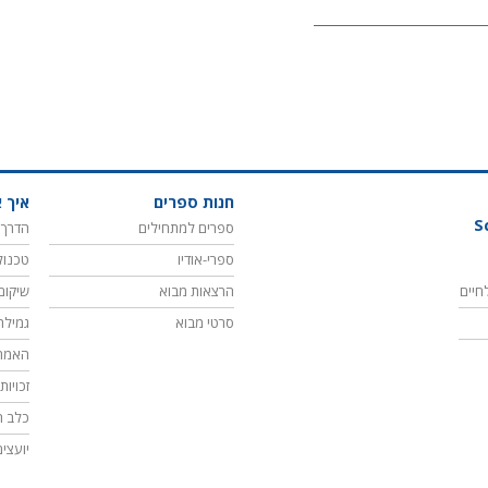
חנות ספרים
איך א
S
ספרים למתחילים
הדרך 
ספרי-אודיו
טכנול
חיים
הרצאות מבוא
שיקום
סרטי מבוא
גמילה
האמת
זכויו
כלב ה
יועצי