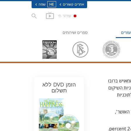
אתרים קשורים
HE
שפה
שידור חי
עוזרים
ספרים ושירותים
אושר
ספרים למתחילים
Applied 
ספרי-אודיו
הרצאות מבוא
סרטי מבוא
שמאויש ברובו
הזמן DVD
ללא
ניות השיקום
תשלום
סמים
שירות למתחילים
תוכניות
ען זכויות אדם
האושר',
 לזכויות האדם (CCHR)
יים מתנדבים של סיינטולוגיה
.
2 percent