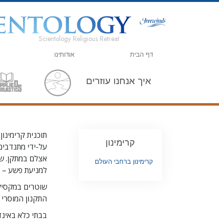
Scientology Religious Retreat
דף הבית
אודותינו
איך אנחנו עוזרים
תוכנית קרימינון
קרימינון
על-ידי מתנדבים
אצלם במתקן. שיר
קרימינון ברחבי העולם
למניעת פשע – 
שוטרים במקסיקל
התקנון המוסרי ה
בבתי כלא באינדו