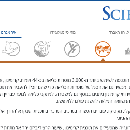
ל. רון האברד
מהי סיינטולוגיה?
איך אנחנו 
אמונות ועיסוק מעשי
הדרך אל ה
עיקרי האמונה והתקנונים של סיינטולוגיה
Scholastics
מה סיינטולוגים אומרים על סיינטולוגיה
קרימינון
פגוש סיינטולוג
נרקונון
 הוכנסה לשימוש ביותר מ-
3,000
מוסדות כליאה בכ-
44
אומות. קרימינון, 
, מכשיר גם את הסגל של מוסדות הכליאה כדי שהם יוכלו להעביר את תוכ
בתוך ארגון
האמת על ה
ותי קרימינון ניתנים בנוסף גם למשטרה, למתקני כליאה לנוער עבריין ול
העקרונות הבסיסיים של סיינטולוגיה
מאוחדים למ
המשוואה המלאה להשגת עולם ללא פשע.
י, מקסיקו, עוברים הכשרה במרכיב המרכזי בתוכנית, שנקרא 'הדרך אל 
מבוא לדיאנטיקה
ועדת האזרחים
הגיוני.
אהבה ושנאה –
יועצים רוחנ
מהי גדוּלה?
נזיה שמפעילים את תוכנית קרימינון, שיעור הרצידיביזם ירד אל מתחת ל-