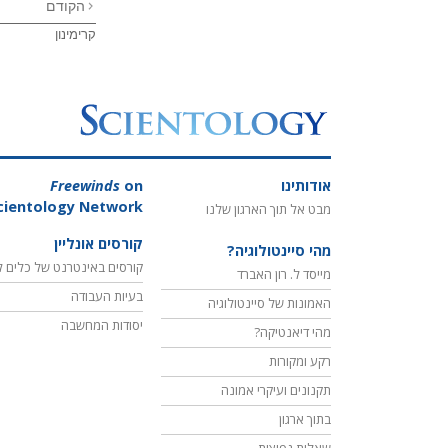
הקודם
קרימינון
אודותינו
on
Freewinds
cientology Network
מבט אל תוך הארגון שלנו
קורסים אונליין
מהי סיינטולוגיה?
קורסים באינטרנט של כלים ל
מייסד ל. רון האברד
בעיות העבודה
האמונות של סיינטולוגיה
יסודות המחשבה
מהי דיאנטיקה?
רקע ומקורות
תקנונים ועיקרי אמונה
בתוך ארגון