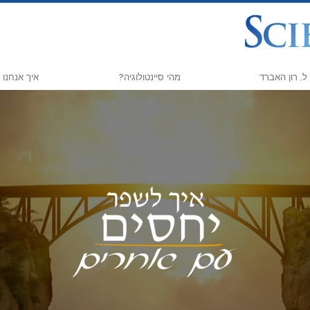
ל. רון האברד
מהי סיינטולוגיה?
איך אנחנו 
אמונות ועיסוק מעשי
הדרך אל ה
עיקרי האמונה והתקנונים של סיינטולוגיה
Scholastics
מה סיינטולוגים אומרים על סיינטולוגיה
קרימינון
פגוש סיינטולוג
נרקונון
בתוך ארגון
האמת על ה
העקרונות הבסיסיים של סיינטולוגיה
מאוחדים למ
מבוא לדיאנטיקה
ועדת האזרחים
אהבה ושנאה –
יועצים רוחנ
מהי גדוּלה?