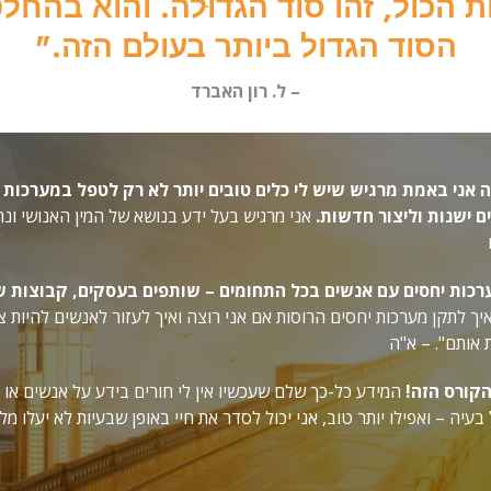
 הכול, זהו סוד הגדוּלה. והוא בהחלט
הסוד הגדול ביותר בעולם הזה."
– ל. רון האברד
אני באמת מרגיש שיש לי כלים טובים יותר לא רק לטפל במערכות י
ם ישנות וליצור חדשות.
אני מרגיש בעל ידע בנושא של המין האנושי ונר
כות יחסים עם אנשים בכל התחומים – שותפים בעסקים, קבוצות שא
יך לתקן מערכות יחסים הרוסות אם אני רוצה ואיך לעזור לאנשים להיות 
ת
אותם". – א"ה
הקורס הזה!
המידע כל-כך שלם שעכשיו אין לי חורים בידע על אנשים או ע
בעיה – ואפילו יותר טוב, אני יכול לסדר את חיי באופן שבעיות לא יעלו מל