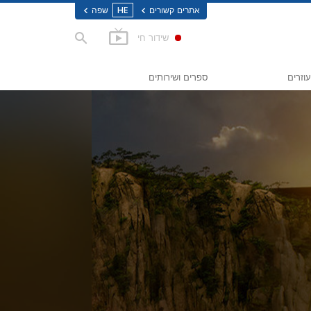
אתרים קשורים
HE
שפה
שידור חי
עוזרים
ספרים ושירותים
אושר
ספרים למתחילים
Applied 
ספרי-אודיו
הרצאות מבוא
סרטי מבוא
סמים
שירות למתחילים
ען זכויות אדם
 לזכויות האדם (CCHR)
יים מתנדבים של סיינטולוגיה