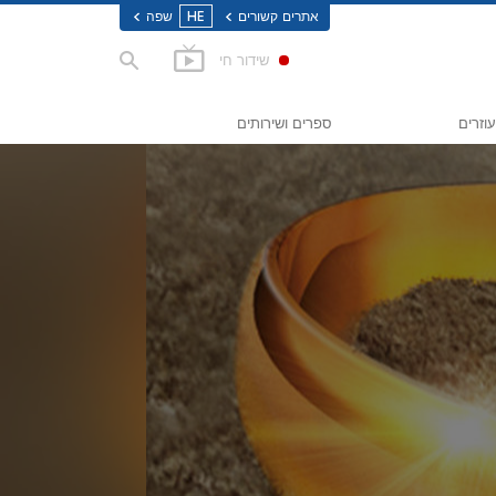
אתרים קשורים
HE
שפה
שידור חי
עוזרים
ספרים ושירותים
אושר
ספרים למתחילים
Applied 
ספרי-אודיו
הרצאות מבוא
סרטי מבוא
סמים
שירות למתחילים
ען זכויות אדם
 לזכויות האדם (CCHR)
יים מתנדבים של סיינטולוגיה