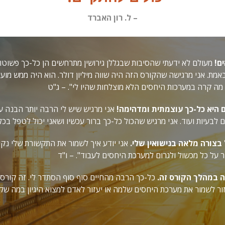
– ל. רון האברד
ם!
מעולם לא ידעתי שהסיבות שבגללן גירושין מתרחשים הן כל-כך פשוטו
מת. אני מרגישה שהקורס הזה היה שווה מיליון דולר. הוא היה ממש מועי
ת מה קרה במערכות היחסים הלא מוצלחות שהיו לי". – ג"ט
 היא כל-כך עוצמתית ומדהימה!
אני מרגיש שיש לי הרבה יותר הבנה על
 לבעיות ועוד. אני מרגיש שהכול כל-כך ברור עכשיו ושאני יכול לטפל בכ
 בצורה מלאה בנישואין שלי.
אני יודע איך לשמור את התקשורת שלי נקייה
ר על כל מכשול ולגרום למערכת היחסים לעבוד". – ו"ד
ה במהלך הקורס זה.
כל-כך הרבה מהחיים סוף סוף הסתדר לי. זה קורס 
ור לשמור את מערכת היחסים שלמה או יעזור לאדם למצוא היגיון במה שקר