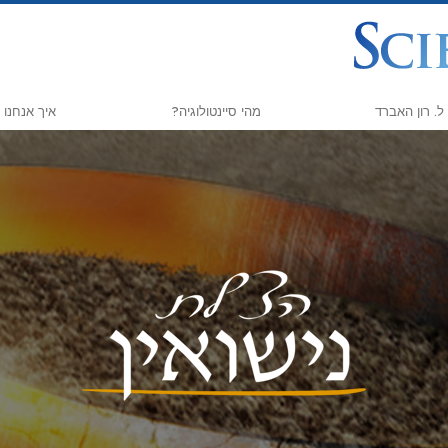
ל. רון האברד
מהי סיינטולוגיה?
איך אנחנו 
אמונות ועיסוק מעשי
הדרך אל ה
עיקרי האמונה והתקנונים של סיינטולוגיה
Scholastics
מה סיינטולוגים אומרים על סיינטולוגיה
קרימינון
פגוש סיינטולוג
נרקונון
בתוך ארגון
האמת על ה
העקרונות הבסיסיים של סיינטולוגיה
מאוחדים למ
מבוא לדיאנטיקה
ועדת האזרחים
אהבה ושנאה –
יועצים רוחנ
מהי גדוּלה?