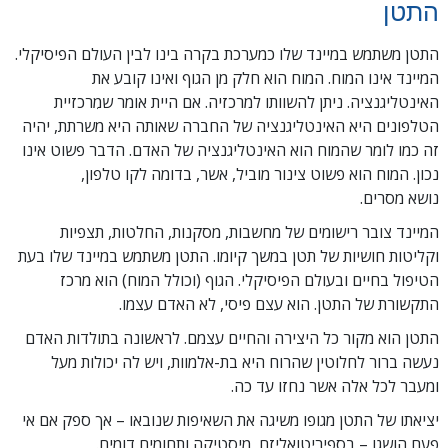
התטן
התטן משתמש במיינד שלו כמערכת בקרה בינו לבין העולם הפיסיקלי.
המיינד אינו המוח. המוח הוא חלק מן הגוף ואינו קובע את
האינטליגנציה. ניתן להשוותו למרכזיה. אם היית אומר שמִרכזיית
הטלפונים היא האינטליגנציה של החברה שאותה היא משרתת, יהיה
זה כמו לומר שהמוח הוא האינטליגנציה של האדם. הדבר פשוט אינו
נכון. המוח הוא פשוט צינור מוביל, אשר, בדומה לקו טלפון,
נושא מסרים.
המיינד צובר רישומים של מחשבות, מסקנות, החלטות, תצפיות
וקליטות חושיות של תטן במשך קיומו. התטן משתמש במיינד שלו בעת
הטיפול בחיים ובעולם הפיסיקלי. הגוף (וכולל המוח) הוא מרכז
התקשורת של התטן. הוא עצם פיסי, לא האדם עצמו.
התטן הוא מקור כל היצירה והחיים עצמם. לראשונה בתולדות האדם
נעשה ברור לחלוטין שהרוח היא בת-אלמוות, ויש לה יכולות מעל
ומעבר לכל אלה אשר נחזו עד כה.
יציאתו של התטן מגופו משיגה את השאיפות שנובאו – אך ספק אם אי
פעם הושגו – בספיריטואליזם, מיסטיקה ותחומים דומים.