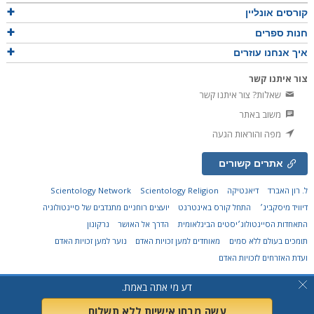
קורסים אונליין
חנות ספרים
איך אנחנו עוזרים
צור איתנו קשר
שאלות? צור איתנו קשר
משוב באתר
מפה והוראות הגעה
אתרים קשורים
ל. רון האברד
דיאנטיקה
Scientology Religion
Scientology Network
דיוויד מיסקביג׳
התחל קורס באינטרנט
יועצים רוחניים מתנדבים של סיינטולוגיה
התאחדות הסיינטולוג׳יסטים הבינלאומית
הדרך אל האושר
נרקונון
תומכים בעולם ללא סמים
מאוחדים למען זכויות האדם
נוער למען זכויות האדם
ועדת האזרחים לזכויות האדם
© 2026
Church of Scientology Flag Ship Service Organization.
כל הזכויות שמורות.
דע מי אתה באמת.
הצהרת פרטיות
•
מדיניות לגבי עוגיות
•
תנאי השימוש
•
הבהרה משפטית
עשה מבחן אישיות ללא תשלום